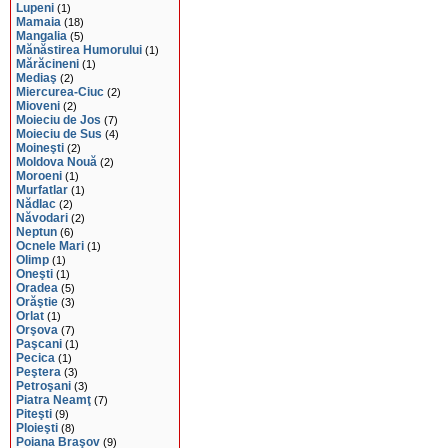
Lupeni
(1)
Mamaia
(18)
Mangalia
(5)
Mănăstirea Humorului
(1)
Mărăcineni
(1)
Mediaş
(2)
Miercurea-Ciuc
(2)
Mioveni
(2)
Moieciu de Jos
(7)
Moieciu de Sus
(4)
Moineşti
(2)
Moldova Nouă
(2)
Moroeni
(1)
Murfatlar
(1)
Nădlac
(2)
Năvodari
(2)
Neptun
(6)
Ocnele Mari
(1)
Olimp
(1)
Oneşti
(1)
Oradea
(5)
Orăştie
(3)
Orlat
(1)
Orşova
(7)
Paşcani
(1)
Pecica
(1)
Peştera
(3)
Petroşani
(3)
Piatra Neamţ
(7)
Piteşti
(9)
Ploieşti
(8)
Poiana Braşov
(9)