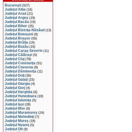
Bucureşti
(527)
Judeţul Alba
(16)
Judeţul Arad
(21)
Judeţul Argeş
(19)
Judeţul Bacău
(19)
Judeţul Bihor
(25)
Judeţul Bistriţa-Năsăud
(13)
Judeţul Botoşani
(8)
Judeţul Braşov
(55)
Judeţul Brăila
(14)
Judeţul Buzău
(15)
Judeţul Caraş-Severin
(11)
Judeţul Călăraşi
(5)
Judeţul Cluj
(78)
Judeţul Constanţa
(51)
Judeţul Covasna
(8)
Judeţul Dâmboviţa
(11)
Judeţul Dolj
(30)
Judeţul Galaţi
(23)
Judeţul Giurgiu
(4)
Judeţul Gorj
(4)
Judeţul Harghita
(6)
Judeţul Hunedoara
(18)
Judeţul Ialomiţa
(5)
Judeţul Iaşi
(28)
Judeţul Ilfov
(8)
Judeţul Maramureş
(24)
Judeţul Mehedinţi
(7)
Judeţul Mureş
(18)
Judeţul Neamţ
(5)
Judeţul Olt
(8)