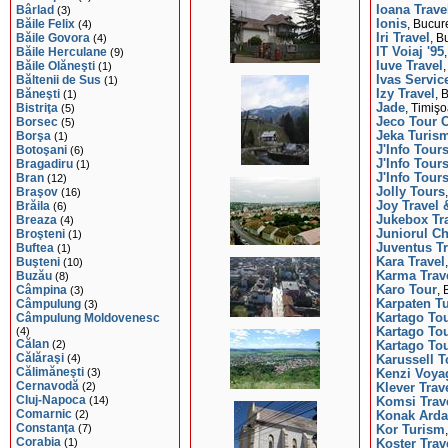
Bârlad
Ioana Trave
(3)
Băile Felix
Ionis
(4)
, Bucur
Băile Govora
Iri Travel
(4)
, B
Băile Herculane
IT Voiaj '95
(9)
Băile Olăneşti
Iuve Travel
(1)
Băltenii de Sus
Ivas Servic
(1)
Băneşti
Izy Travel
(1)
, 
Bistriţa
Jade
(5)
, Timişo
Borsec
Jeco Tour 
(5)
Borşa
Jeka Turis
(1)
Botoşani
J'Info Tour
(6)
Bragadiru
J'Info Tour
(1)
Bran
J'Info Tour
(12)
Braşov
Jolly Tours
(16)
Brăila
Joy Travel 
(6)
Breaza
Jukebox Tr
(4)
Broşteni
Juniorul Ch
(1)
Buftea
Juventus Tr
(1)
Buşteni
Kara Travel
(10)
Buzău
Karma Trav
(8)
Câmpina
Karo Tour
(3)
, 
Câmpulung
Karpaten T
(3)
Câmpulung Moldovenesc
Kartago To
(4)
Kartago To
Călan
(2)
Kartago To
Călăraşi
(4)
Karussell T
Călimăneşti
(3)
Kenzi Voya
Cernavodă
(2)
Klever Trav
Cluj-Napoca
(14)
Komsi Trav
Comarnic
(2)
Konak Arda
Constanţa
(7)
Kor Turism
Corabia
(1)
Koster Trav