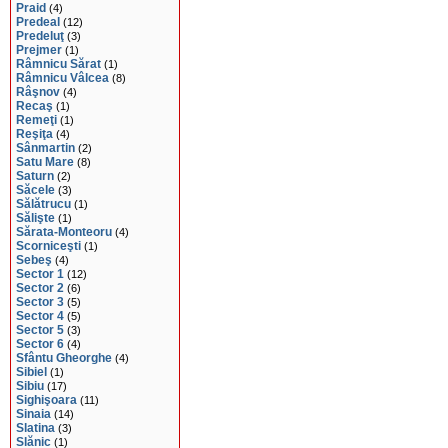
Praid
(4)
Predeal
(12)
Predeluţ
(3)
Prejmer
(1)
Râmnicu Sărat
(1)
Râmnicu Vâlcea
(8)
Râşnov
(4)
Recaş
(1)
Remeţi
(1)
Reşiţa
(4)
Sânmartin
(2)
Satu Mare
(8)
Saturn
(2)
Săcele
(3)
Sălătrucu
(1)
Sălişte
(1)
Sărata-Monteoru
(4)
Scorniceşti
(1)
Sebeş
(4)
Sector 1
(12)
Sector 2
(6)
Sector 3
(5)
Sector 4
(5)
Sector 5
(3)
Sector 6
(4)
Sfântu Gheorghe
(4)
Sibiel
(1)
Sibiu
(17)
Sighişoara
(11)
Sinaia
(14)
Slatina
(3)
Slănic
(1)