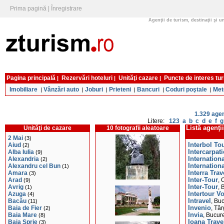
Prima pagină
|
Înregistrare
Agenţii de turism, destinaţii şi u
Pagina principală
Rezervări hoteluri
Unităţi cazare
Puncte de interes tur
|
|
|
Imobiliare
Vânzări auto
Joburi
Prieteni
Bancuri
Coduri poştale
Met
|
|
|
|
|
|
1.329 agen
Litere:
123
a
b
c
d
e
f
g
Unităţi de cazare
10 fotografii aleatoare
Listă agenţi
2 Mai
(3)
Aiud
Interbol To
(2)
Alba Iulia
Intercarpati
(9)
Alexandria
Internation
(2)
Alexandru cel Bun
Internation
(1)
Amara
Interra Trav
(3)
Arad
Inter-Tour
(9)
, 
Avrig
Inter-Tour
(1)
, 
Azuga
Intertour V
(4)
Bacău
Intravel
(11)
, Buc
Baia de Fier
Invenio
(2)
, Tâ
Baia Mare
Invia
(8)
, Bucure
Baia Sprie
Ioana Trave
(3)