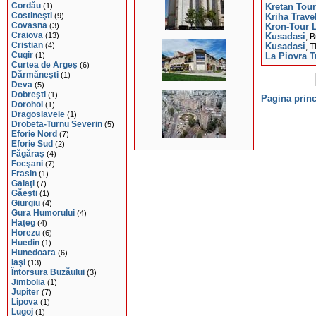
Cordău
(1)
Kretan Tour
Costineşti
(9)
Kriha Trave
Covasna
(3)
Kron-Tour L
Craiova
(13)
Kusadasi
, 
Cristian
(4)
Kusadasi
, 
Cugir
(1)
La Piovra T
Curtea de Argeş
(6)
Dărmăneşti
(1)
Deva
(5)
Dobreşti
(1)
Pagina princ
Dorohoi
(1)
Dragoslavele
(1)
Drobeta-Turnu Severin
(5)
Eforie Nord
(7)
Eforie Sud
(2)
Făgăraş
(4)
Focşani
(7)
Frasin
(1)
Galaţi
(7)
Găeşti
(1)
Giurgiu
(4)
Gura Humorului
(4)
Haţeg
(4)
Horezu
(6)
Huedin
(1)
Hunedoara
(6)
Iaşi
(13)
Întorsura Buzăului
(3)
Jimbolia
(1)
Jupiter
(7)
Lipova
(1)
Lugoj
(1)