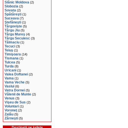
Slănic Moldova
(2)
Slobozia
(2)
Sovata
(2)
Spătăreşti
(1)
Suceava
(7)
Ştefăneşti
(1)
Târgovişte
(5)
Târgu Jiu
(5)
Târgu Mureş
(4)
Târgu Secuiesc
(3)
Tălmaciu
(1)
Tecuci
(3)
Teiuş
(1)
Timişoara
(14)
Tismana
(1)
Tulcea
(5)
Turda
(8)
Uricani
(1)
Valea Doftanei
(2)
Vama
(1)
Vama Veche
(5)
Vaslui
(6)
Vatra Dornei
(5)
Vălenii de Munte
(2)
Venus
(3)
Vişeu de Sus
(2)
Voluntari
(1)
Voroneţ
(2)
Zalău
(5)
Zărneşti
(5)
Destinaţii pe judeţe